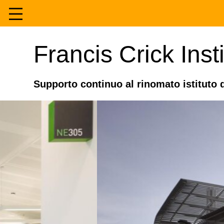
Vai
al
Home
Francis Crick Inst
contenuto
Fibre
Supporto continuo al rinomato istituto 
Esperienza
Di
Contatto