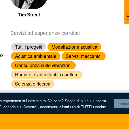
Tim Street
Servizi ed esperienze correlati
Tutti i progetti
Modellazione acustica
to
Acustica ambientale
Servizi meccanici
Consulenza sulle vibrazioni
Rumore e vibrazioni in cantiere
Scienza e ricerca
ua esperienza sul nostro sito. Va bene? Scopri di più sulla nostra
Impost
Cliccando su "Accetta", acconsenti all'utilizzo di TUTTI i cookie.
Di
home
contatto