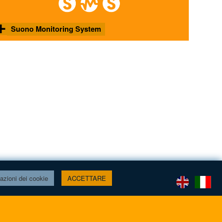
Suono Monitoring System
Sistema di monitoraggio delle vibrazioni
© Suono 2025
personalizzato a supporto degli scienziati del
Francis Crick Institute.
Scopri
di più
azioni dei cookie
ACCETTARE