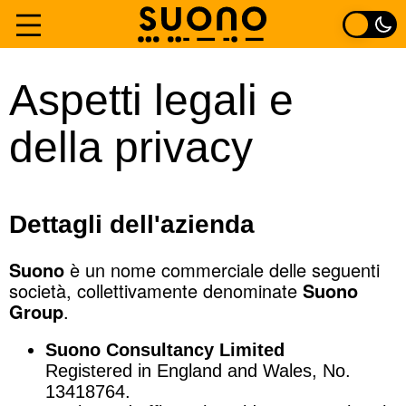
Vai
al
Home
Aspetti legali e
contenuto
Fibre
della privacy
Esperienza
Dettagli dell'azienda
Di
Suono
è un nome commerciale delle seguenti
Contatto
società, collettivamente denominate
Suono
Group
.
Suono Consultancy Limited
Registered in England and Wales, No.
13418764.