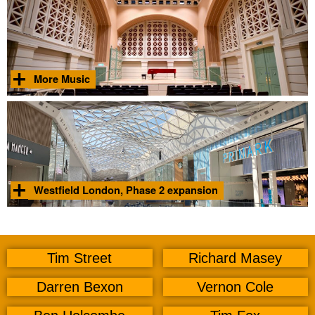
di più
Foto © Tim Street 2024
More Music
Nuovi spazi per esibizioni e prove musicali presso il Royal
College of Music.
Scopri
di più
Foto © Tim Street 2020
Westfield London, Phase 2 expansion
Progettazione acustica per l'ampliamento commerciale da 650
milioni di sterline, destinato a diventare il centro commerciale più
grande d'Europa.
Scopri
di più
Foto © Tim Street 2022
Tim Street
Richard Masey
Darren Bexon
Vernon Cole