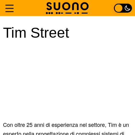
Vai
al
Home
Tim Street
contenuto
Fibre
Esperienza
Di
Contatto
Con oltre 25 anni di esperienza nel settore, Tim è un
esperto nella progettazione di complessi sistemi di