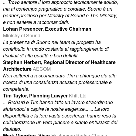
... Trovo sempre il loro approccio tecnicamente solido,
ma al contempo pragmatico e cordiale. Suono è un
partner prezioso per Ministry of Sound e The Ministry,
e non esiterei a raccomandarli.
Lohan Presencer, Executive Chairman
Ministry of Sound
La presenza di Suono nel team di progetto ha
contribuito in modo costante al raggiungimento di
risultati di alta qualità e ben definiti.
Stephen Herbert, Regional Director of Healthcare
Architecture
AECOM
Non esiterei a raccomandare Tim a chiunque sia alla
ricerca di una consulenza acustica professionale e
competente.
Tim Taylor, Planning Lawyer
Khift Ltd
... Richard e Tim hanno fatto un lavoro straordinario
aiutandoci a capire le nostre esigenze... ... La loro
disponibilità e la loro vasta esperienza hanno reso la
collaborazione un vero piacere e siamo entusiasti del
risultato.
Mark Meardon, Vicar
Hazlemere Parish Church