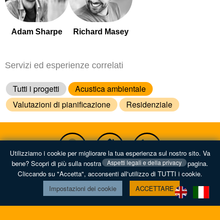
Adam Sharpe
Richard Masey
Servizi ed esperienze correlati
Tutti i progetti
Acustica ambientale
Valutazioni di pianificazione
Residenziale
Utilizziamo i cookie per migliorare la tua esperienza sul nostro sito. Va
Aspetti legali e della privacy
bene? Scopri di più sulla nostra
pagina.
Di
home
contatto
Cliccando su "Accetta", acconsenti all'utilizzo di TUTTI i cookie.
Impostazioni dei cookie
ACCETTARE
Privacy e aspetti legali